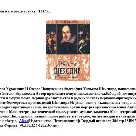
 и его эпоха артикул 13375c.
ова Художник: И Озеров Нашумевшая биография Уильяма Шекспира, написанна
м Энтони Берджессом Автор предлагает новую, максимально ожбаб приближенную
сти и смерти поэта, черпая доказательства в редких записях церковно-приходских
лизе бессмертных произведений Шекспира Не умалчивая о `скандальных` сторона
создает противоречивый, но удивительно яркий портрет британского гения Авт
лся в Манчестере в католической семье, учился музыке, закончил Манчестерский 
 армии После демобилизации пошел работать учителем, читал лекции в университ
на работу в.
Alistai
Издательство: Центрполиграф Твердый переплет, 384 стр ISBN 5-
кз Формат: 70x100/32 (~120х165 мм).