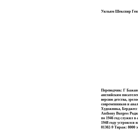
Уильям Шекспир Гений
Переводчик: Г Бажан
английским писателе
версию детства, зрело
современников и ана
Художника, Берджесс 
Anthony Burgess Роди
по 1946 год служил в
1948 году устроился 
01302-9 Тираж: 8000 э