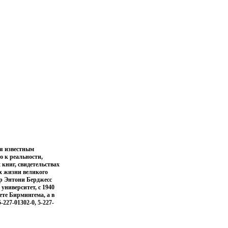
я известным
 к реальности,
 книг, свидетельствах
х жизни великого
ор Энтони Берджесс
университет, с 1940
ете Бирмингема, а в
227-01302-0, 5-227-