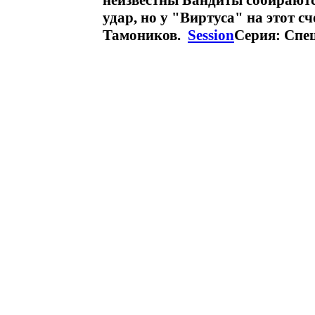
неизвестны Бандиты собираютс
удар, но у "Виртуса" на этот с
Тамоников.
Session
Серия: Спец