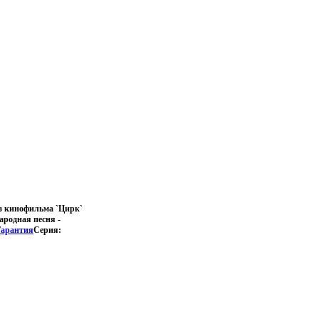
Из кинофильма `Цирк`
ародная песня -
Гарантия
Серия: