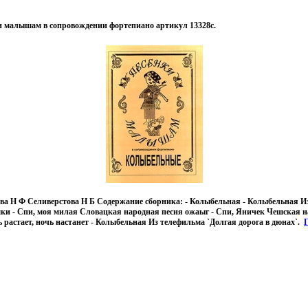
 малышам в сопровождении фортепиано артикул 13328c.
ова Н Ф Селиверстова Н Б Содержание сборника: - Колыбельная - Колыбельная 
ки - Спи, моя милая Словацкая народная песня ожаыг - Спи, Яничек Чешская н
ь растает, ночь настанет - Колыбельная Из телефильма `Долгая дорога в дюнах`.