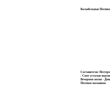
Колыбельные Песенки
Составители: Нестер
- Спят усталые игруш
Вечерняя песня - Ден
Песенки малышам.