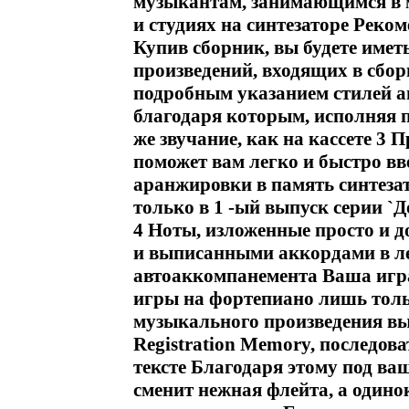
музыкантам, занимающимся в 
и студиях на синтезаторе Реком
Купив сборник, вы будете иметь
произведений, входящих в сбо
подробным указанием стилей а
благодаря которым, исполняя п
же звучание, как на кассете 3 
поможет вам легко и быстро в
аранжировки в память синтеза
только в 1 -ый выпуск серии `
4 Ноты, изложенные просто и д
и выписанными аккордами в ле
автоаккомпанемента Ваша игра 
игры на фортепиано лишь толь
музыкального произведения вы
Registration Memory, последов
тексте Благодаря этому под в
сменит нежная флейта, а одино