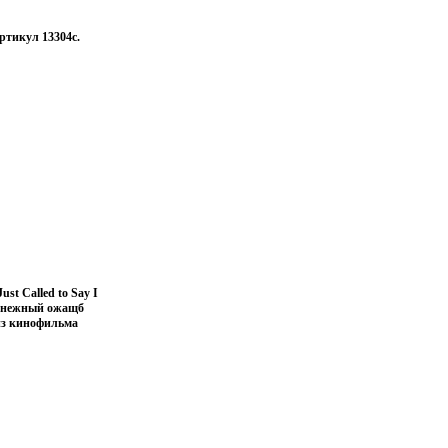
ртикул 13304c.
st Called to Say I
 и нежный ожащб
 из кинофильма