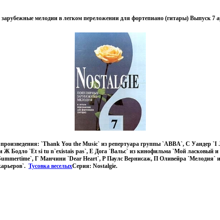
 зарубежные мелодии в легком переложении для фортепиано (гитары) Выпуск 7 а
роизведения: `Thank You the Music` из репертуара группы `ABBA`, С Уандер `I Ju
и Ж Бодло `Et si tu n`existais pas`, Е Дога `Вальс` из кинофильма `Мой ласковый
Summertime`, Г Манчини `Dear Heart`, Р Паулс Вернисаж, П Оливейра `Мелодия`
карьеров`.
Тусовка веселых
Серия: Nostalgie.