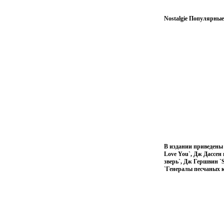
Nostalgie Популярные
В издании приведены п
Love You`, Дж Дассен 
зверь`, Дж Гершвин `
`Генералы песчаных 