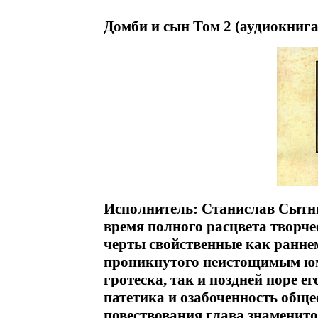
Домби и сын Том 2 (аудиокнига
Исполнитель: Станислав Сытн
время полного расцвета творчес
черты свойственные как ранне
проникнутого неистощимым юм
гротеска, так и поздней поре е
патетика и озабоченность общ
повествования глава знаменит