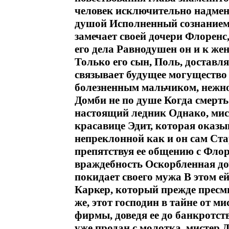
человек исключительно надмен
душой Исполненный сознанием с
замечает своей дочери Флоренс,
его дела Равнодушен он и к же
Только его сын, Поль, доставля
связывает будущее могущество
болезненным мальчиком, нежно
Домби не по душе Когда смерть
настоящий ледник Однако, мист
красавице Эдит, которая оказы
непреклонной как и он сам Ста
препятствуя ее общению с Флор
враждебность Оскорбленная доч
покидает своего мужа В этом 
Каркер, который прежде пресм
же, этот господин в тайне от м
фирмы, доведя ее до банкротст
уже продан с молотка, мистер 