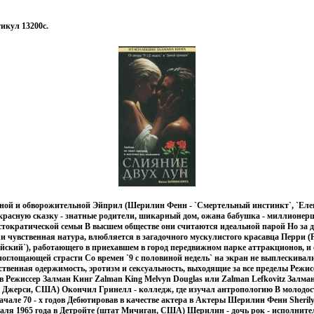
икул 13200c.
ной и обворожительной Эйприл (Шерилин Фенн - `Смертельный инстинкт`, `Елен
екрасную сказку - знатные родители, шикарный дом, ожана бабушка - миллионер
стократической семьи В высшем обществе они считаются идеальной парой Но за д
и чувственная натура, влюбляется в загадочного мускулистого красавца Перри (
йский`), работающего в приехавшем в город передвижном парке аттракционов, и 
поглощающей страсти Со времен `9 с половиной недель` на экран не выплескивал
венная одержимость, эротизм и сексуальность, выходящие за все пределы Режис
 Режиссер Залман Кинг Zalman King Melvyn Douglas или Zalman Lefkovitz Залма
- Джерси, США) Окончил Гринелл - колледж, где изучал антропологию В молодос
ачале 70 - х годов Дебютировав в качестве актера в Актеры Шерилин Фенн Sheri
раля 1965 года в Детройте (штат Мичиган, США) Шерилин - дочь рок - исполнит