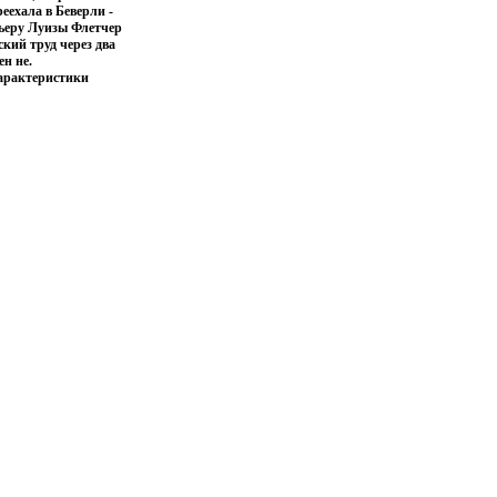
еехала в Беверли -
рьеру Луизы Флетчер
ский труд через два
ен не.
Характеристики