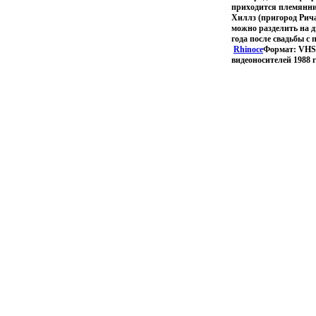
приходится племянниц
Хиллз (пригород Рича
можно разделить на дв
года после свадьбы с
Rhinoce
Формат: VHS 
видеоносителей 1988 