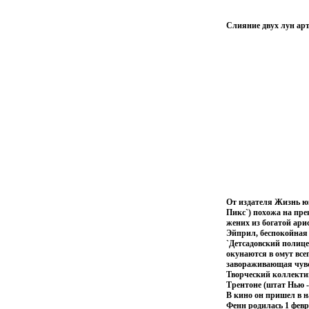
Слияние двух лун арт
От издателя Жизнь ю
Пикс`) похожа на пр
жених из богатой ари
Эйприл, беспокойная 
`Детсадовский полице
окунаются в омут все
завораживающая чувст
Творческий коллектив
Трентоне (штат Нью 
В кино он пришел в н
Фенн родилась 1 фев