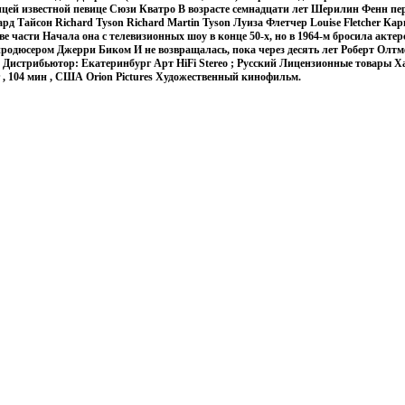
ей известной певице Сюзи Кватро В возрасте семнадцати лет Шерилин Фенн пер
рд Тайсон Richard Tyson Richard Martin Tyson Луиза Флетчер Louise Fletcher Ка
е части Начала она с телевизионных шоу в конце 50-х, но в 1964-м бросила актер
 продюсером Джерри Биком И не возвращалась, пока через десять лет Роберт Олтм
Дистрибьютор: Екатеринбург Арт HiFi Stereo ; Русский Лицензионные товары 
г , 104 мин , США Orion Pictures Художественный кинофильм.