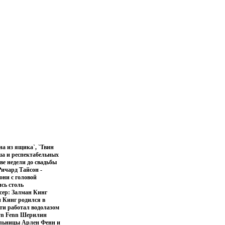
а из ящика`, `Твин
ша и респектабельных
ве недели до свадьбы
Ричард Тайсон -
они с головой
ись столь
сер: Залман Кинг
н Кинг родился в
ти работал водолазом
lyn Fenn Шерилин
ельницы Арлен Фенн и