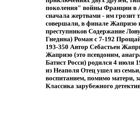
приключениях двух друзей, ти
поколения" войны Франции в А
сначала жертвами - им грозит 
совершали, в финале Жапризо 
преступников Содержание Лов
Гнедина) Роман c 7-192 Прощай
193-350 Автор Себастьен Жаприз
Жапризо (это псевдоним, анагр
Батист Росси) родился 4 июля 1
из Неаполя Отец ушел из семьи,
воспитанием, помимо матери, 
Классика зарубежного детектив